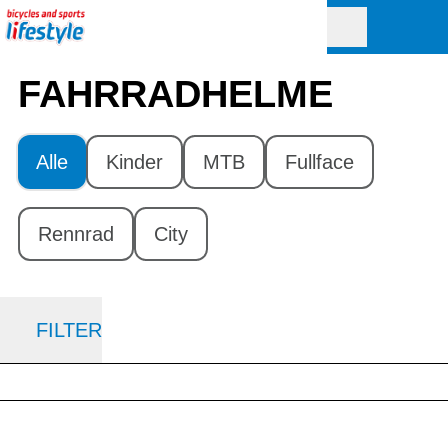
FAHRRAD­HELME
Alle
Kinder
MTB
Fullface
Rennrad
City
FILTER