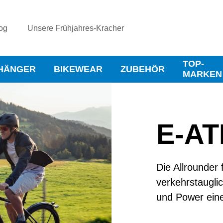
og
Unsere Frühjahres-Kracher
TOP-
HÄNGER
BIKEWEAR
ZUBEHÖR
MARKEN
E-AT
Die Allrounder 
verkehrstaugli
und Power ein