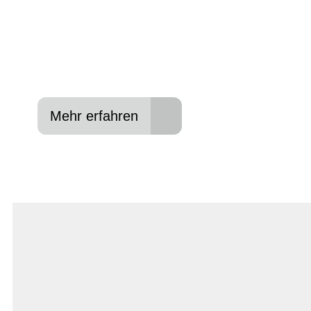
In drei Schritten zum neuen Bike:
Lieblings-Bike aussuchen
Vertrag abschließen
Abholen und Spaß haben
Mehr erfahren