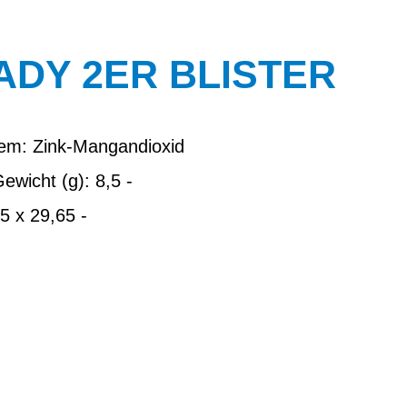
LADY 2ER BLISTER
tem: Zink-Mangandioxid
wicht (g): 8,5 -
5 x 29,65 -