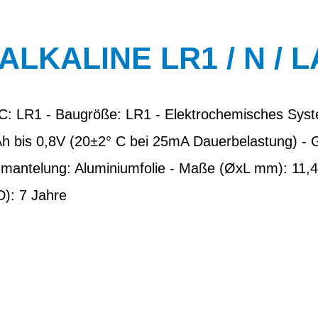
LKALINE LR1 / N / 
EC: LR1 - Baugröße: LR1 - Elektrochemisches Sys
h bis 0,8V (20±2° C bei 25mA Dauerbelastung) - Ge
mantelung: Aluminiumfolie - Maße (ØxL mm): 11,4
D): 7 Jahre